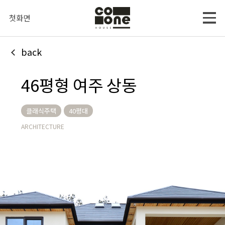
첫화면
back
46평형 여주 상동
클래식주택
40평대
ARCHITECTURE