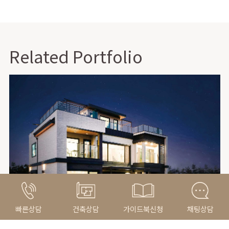
Related Portfolio
빠른상담
건축상담
가이드북신청
채팅상담
97평형 청라 오더프리마 III_한옥과 모던스타일의 조화