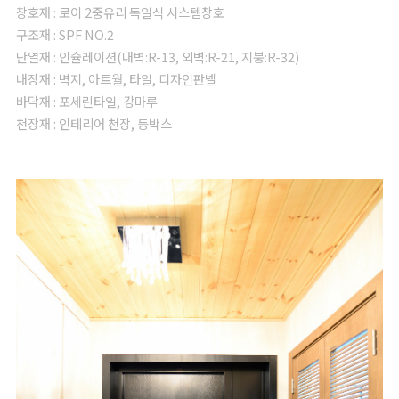
창호재 : 로이 2중유리 독일식 시스템창호
구조재 : SPF NO.2
단열재 : 인슐레이션(내벽:R-13, 외벽:R-21, 지붕:R-32)
내장재 : 벽지, 아트월, 타일, 디자인판넬
바닥재 : 포세린타일, 강마루
천장재 : 인테리어 천장, 등박스