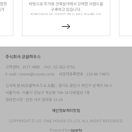
포함한
바탕으로 주거용 건축분야에서 강력한 브랜드를
리가
구축하고 있습니다.
지정요일이 아니더라도 항시 상담 가능합니다.
주식회사 코원하우스
고객센터 : 1577-4885
FAX : 02-562-8752
E-mail : coone@coone.co.kr
사업자등록번호 : 119-86-74872
신사옥 본사(모델하우스 & 쇼룸) : 경기도 용인시 처인구 삼계리 56-3
서울지사 : 서울시 강남구 역삼동 706-16 다보빌딩 7층
청라전시장 : 인천 서구 청라동 13-20
개인정보처리방침
COPYRIGHT Ⓒ CO·ONE HOUSE CO.LTD. ALL RIGHT RESERVED.
Powerd by
oparts