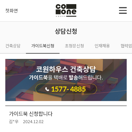
첫화면
상담신청
건축상담
가이드북신청
초청장신청
인재채용
협력업
가이드북 신청합니다
김*우
2024.12.02