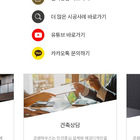
더 많은 시공사례 바로가기
유튜브 바로가기
카카오톡 문의하기
건축상담
에
코원하우스는 인간중심 설계와 에코디자인을
코원