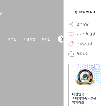
QUICK MENU
청
건축상담
가이드북신청
로그인
회원가입
첫화면
초청장신청
채팅상담