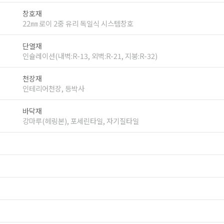
창호재
22㎜ 로이 2중 유리 독일식 시스템창호
단열재
인슐레이션(내벽:R-13, 외벽:R-21, 지붕:R-32)
천장재
인테리어천장, 등박사
바닥재
강마루(헤링본), 포세린타일, 자기질타일