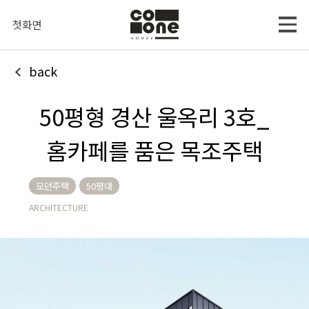
첫화면
back
50평형 경산 울옥리 3호_
홈카페를 품은 목조주택
모던주택
50평대
ARCHITECTURE