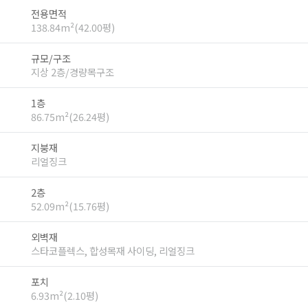
전용면적
138.84m²(42.00평)
규모/구조
지상 2층/경량목구조
1층
86.75m²(26.24평)
지붕재
리얼징크
2층
52.09m²(15.76평)
외벽재
스타코플렉스, 합성목재 사이딩, 리얼징크
포치
6.93m²(2.10평)