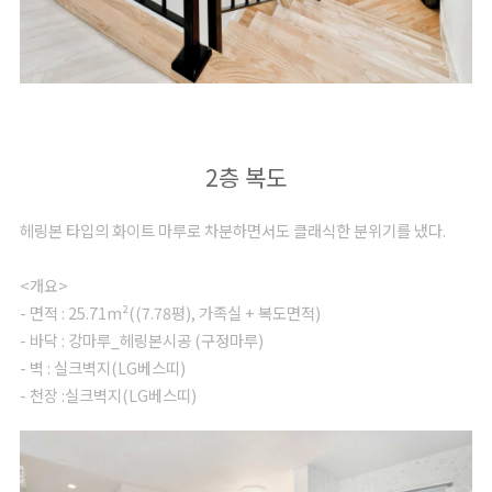
2층 복도
헤링본 타입의 화이트 마루로 차분하면서도 클래식한 분위기를 냈다.
<개요>
- 면적 : 25.71m²((7.78평), 가족실 + 복도면적)
- 바닥 : 강마루_헤링본시공 (구정마루)
- 벽 : 실크벽지(LG베스띠)
- 천장 :실크벽지(LG베스띠)