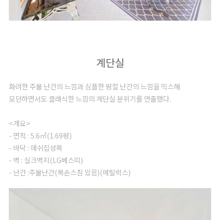
계단실
화려한 주물 난간의 느낌과 심플한 평철 난간의 느낌을 믹스해
모던하면서도 클래식한 느낌의 계단실 분위기를 연출했다.
<개요>
- 면적 : 5.6㎡(1.69평)
- 바닥 : 애쉬집성목
- 벽 : 실크벽지(LG베스띠)
- 난간 :주물난간(목손스침 있음)(메탈럭스)