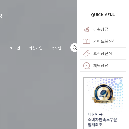
QUICK MENU
청
건축상담
가이드북신청
로그인
회원가입
첫화면
초청장신청
채팅상담