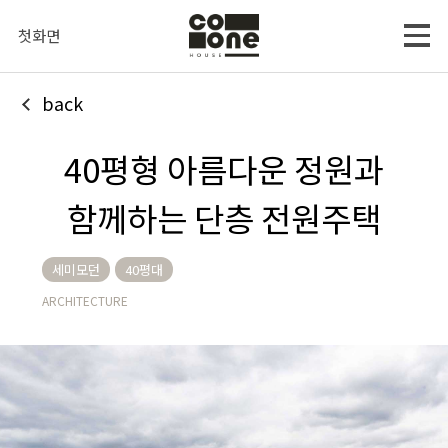
첫화면
back
40평형 아름다운 정원과
함께하는 단층 전원주택
세미모던
40평대
ARCHITECTURE