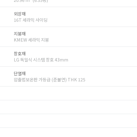
외장재
16T 세라믹 사이딩
지붕재
KMEW 세라믹 지붕
창호재
LG 독일식 시스템 창호 43mm
단열재
압출법보온판 가등급 (준불연) THK 125