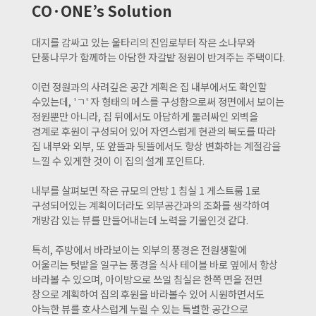
CO·ONE’s Solution
대지를 감싸고 있는 울타리의 진입로부터 작은 소나무와
단풍나무가 함께하는 아담한 자갈밭 정원이 반겨주는 주택이다.
이런 정원과의 사려깊은 공간 계획은 집 내부에서도 확인할
수있는데, 'ㄱ' 자 형태의 메스를 구성함으로써 정면에서 보이는
정원뿐만 아니라, 집 뒤에서도 아담하게 둘러싸인 외벽을
경계로 후원이 구성되어 있어 자연스럽게 현관의 복도를 따라
집 내부와 외부, 또 앞뜰과 뒷뜰에서도 항상 변화하는 계절감을
느낄 수 있게한 것이 이 집의 설계 포인트다.
내부를 살펴보면 작은 규모의 안방 1 침실 1 게스트룸 1로
구성되어있는 계획이더라도 외부공간과의 조화를 생각하여
개방감 있는 뷰를 만들어내는데 노력을 기울인것 같다.
특히, 주방에서 바라보이는 외부의 풍경은 전원생활에
어울리는 텃밭을 일구는 풍경을 식사 테이블 바로 옆에서 항상
바라볼 수 있으며, 아이방으로 쓰일 침실은 한쪽 면을 전면
창으로 계획하여 집의 후원을 바라볼수 있어 시원하면서도
아늑한 뷰를 호사스럽게 누릴 수 있는 특별한 공간으로