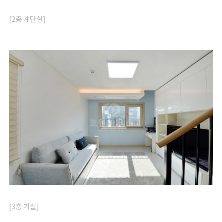
[2층 계단실]
[3층 거실]