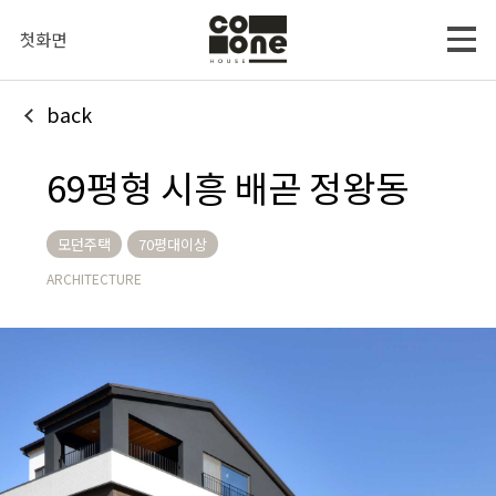
첫화면
back
69평형 시흥 배곧 정왕동
모던주택
70평대이상
ARCHITECTURE