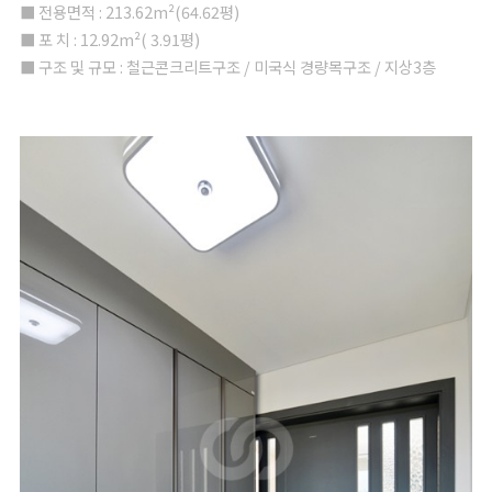
■ 전용면적 : 213.62m²(64.62평)
■ 포 치 : 12.92m²( 3.91평)
■ 구조 및 규모 : 철근콘크리트구조 / 미국식 경량목구조 / 지상3층