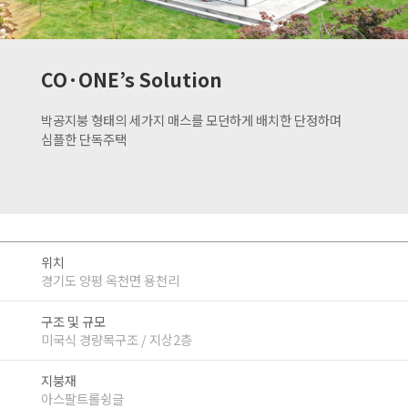
CO·ONE’s Solution
박공지붕 형태의 세가지 매스를 모던하게 배치한 단정하며
심플한 단독주택
위치
경기도 양평 옥천면 용천리
구조 및 규모
미국식 경량목구조 / 지상2층
지붕재
아스팔트롤슁글