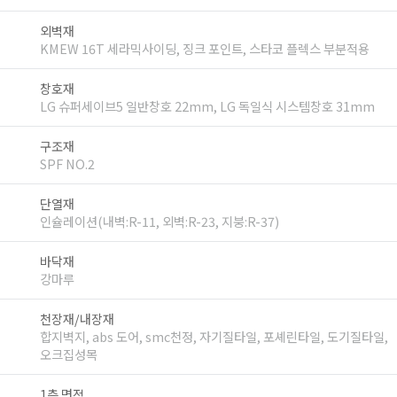
외벽재
KMEW 16T 세라믹사이딩, 징크 포인트, 스타코 플렉스 부분적용
창호재
LG 슈퍼세이브5 일반창호 22mm, LG 독일식 시스템창호 31mm
구조재
SPF NO.2
단열재
인슐레이션(내벽:R-11, 외벽:R-23, 지붕:R-37)
바닥재
강마루
천장재/내장재
합지벽지, abs 도어, smc천정, 자기질타일, 포셰린타일, 도기질타일,
오크집성목
1층 면적