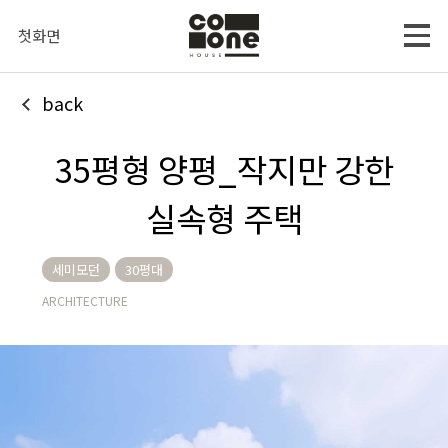
첫화면
back
35평형 양평_작지만 강한
실속형 주택
세미모던
30평대
ARCHITECTURE