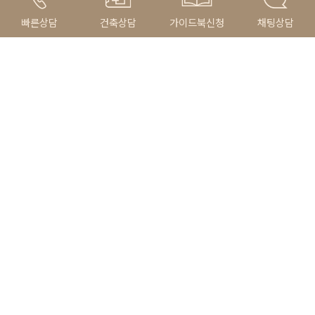
83평형 강남 율현동
빠른상담
건축상담
가이드북신청
채팅상담
모던주택
70평대이상
ARCHITECTURE
건축상담 바로가기
더 많은 시공사례 바로가기
유튜브 바로가기
카카오톡 문의하기