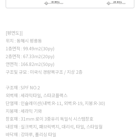
[평면도]|
위치 : 동해시 평릉동
1층면적 : 99.49m2(30py)
2층면적 : 67.33m2(20py)
연면적 : 166.82m2(50py)
구조및 규모 : 미국식 경량목구조 / 지상 2층
구조재 : SPF NO.2
외벽재 : 세라믹타일, 스타코플랙스
단열재 : 인슐레이션(내벽:R-11, 외벽:R-19, 지붕:R-30)
지붕재 : 세라믹 기와
창호재 : 31mm 로이 3중유리 독일식 시스템창호
내장재 : 실크벽지, 패브릭벽지, 대리석, 타일, 스타일월
바닥재 : 강마루, 폴리싱 타일