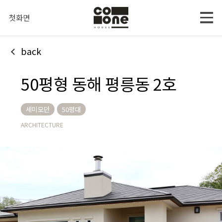
첫화면
back
50평형 동해 평릉동 2호
세미모던
50평대
ARCHITECTURE