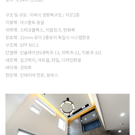
구조 및 규모 : 미국식 경량목구조 / 지상2층
지붕재 : 아스팔트 슁글
외벽재 : 스타코플랙스, 리얼징크, 탄화목
창호재 : 22mm 로이 2중유리 독일식 시스템창호
구조재 : SPF NO.2
단열재 : 인슐레이션(내벽:R-13, 외벽:R-21, 지붕:R-32)
내장재 : 실크벽지, 아트월, 타일, 디자인판넬
바닥재 : 강마루
천장재 : 인테리어 천장, 등박스